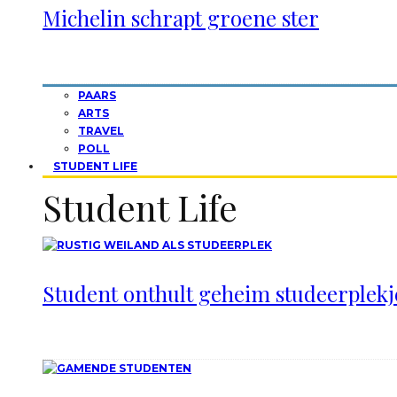
Michelin schrapt groene ster
PAARS
ARTS
TRAVEL
POLL
STUDENT LIFE
Student Life
Student onthult geheim studeerplekje