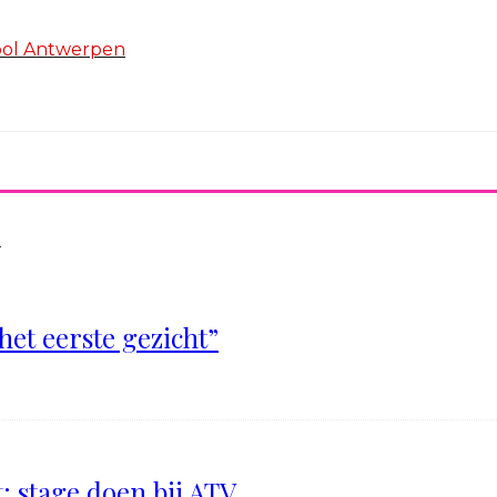
hool Antwerpen
n
het eerste gezicht”
: stage doen bij ATV