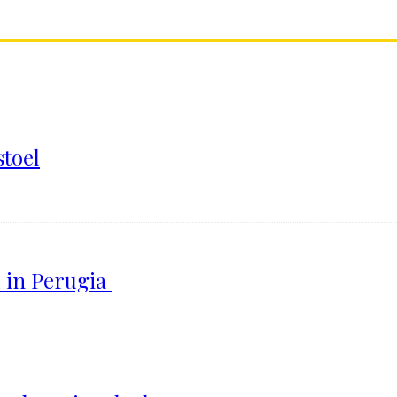
stoel
l in Perugia