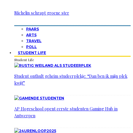
Michelin schrapt groene ster
PAARS
ARTS
TRAVEL
POLL
STUDENT LIFE
Student Life
Student onthult geheim studeerplekje: “Dan ben ik mijn plek
kwijt”
AP Hogeschool opent eerste studenten Gaming Hub in
Antwerpen