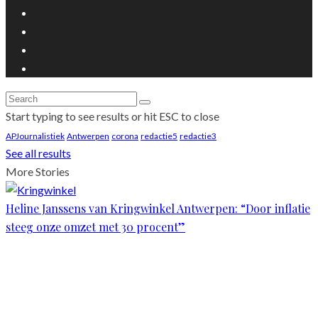
Start typing to see results or hit ESC to close
APJournalistiek
Antwerpen
corona
redactie5
redactie3
See all results
More Stories
Heline Janssens van Kringwinkel Antwerpen: “Door inflatie
steeg onze omzet met 30 procent”
Scroll
Up