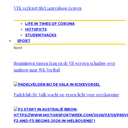
VTK verlengt titel 24urenloop Leuven
LIFE IN TIMES OF CORONA
HOTSPOTS
STUDENTHACKS
SPORT
Sport
Spanningen tussen Iran en de VS werpen schaduw over
aanloop naar WK Voetbal
Padelclub De Valk wacht op groen licht voor overkapping