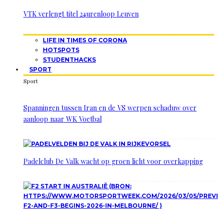
VTK verlengt titel 24urenloop Leuven
LIFE IN TIMES OF CORONA
HOTSPOTS
STUDENTHACKS
SPORT
Sport
Spanningen tussen Iran en de VS werpen schaduw over
aanloop naar WK Voetbal
Padelclub De Valk wacht op groen licht voor overkapping