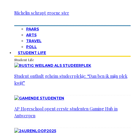
Michelin schrapt groene ster
PAARS
ARTS
TRAVEL
POLL
STUDENT LIFE
Student Life
Student onthult geheim studeerplekje: “Dan ben ik mijn plek
kwijt”
AP Hogeschool opent eerste studenten Gaming Hub in
Antwerpen