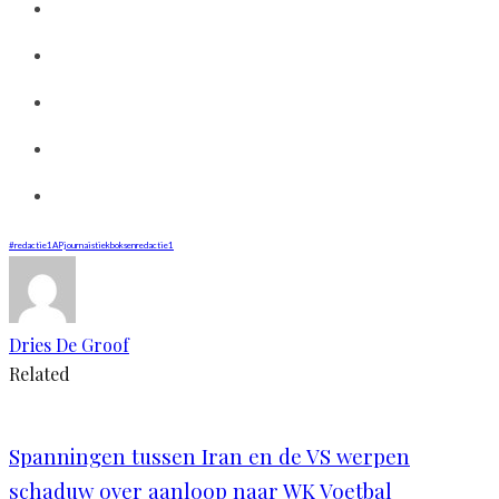
#redactie1
APjournaistiek
boksen
redactie1
Dries De Groof
Related
Spanningen tussen Iran en de VS werpen
schaduw over aanloop naar WK Voetbal