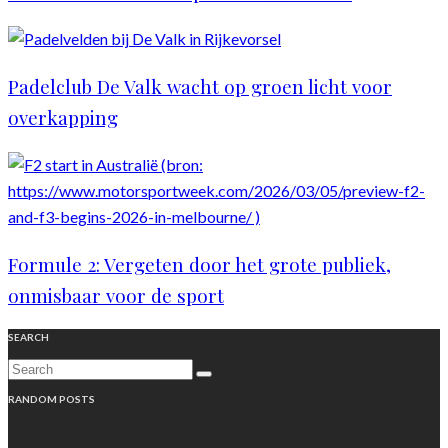
Padelclub De Valk wacht op groen licht voor
overkapping
Formule 2: Vergeten door het grote publiek,
onmisbaar voor de sport
SEARCH
RANDOM POSTS