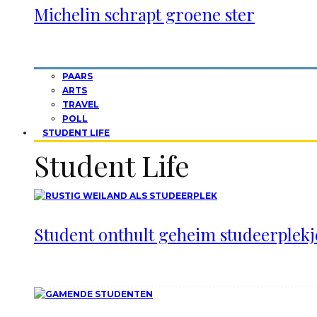
Michelin schrapt groene ster
PAARS
ARTS
TRAVEL
POLL
STUDENT LIFE
Student Life
Student onthult geheim studeerplekje