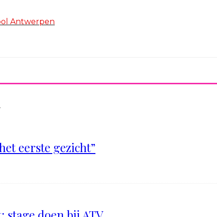
hool Antwerpen
n
het eerste gezicht”
: stage doen bij ATV