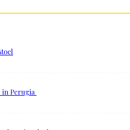
stoel
l in Perugia