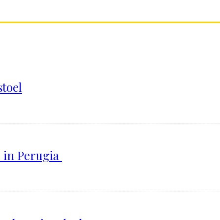
stoel
l in Perugia