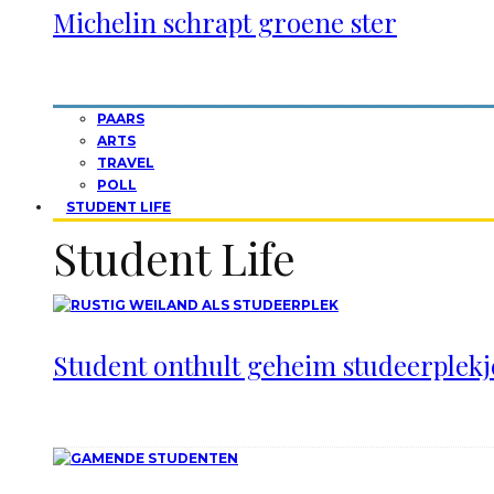
Michelin schrapt groene ster
PAARS
ARTS
TRAVEL
POLL
STUDENT LIFE
Student Life
Student onthult geheim studeerplekje