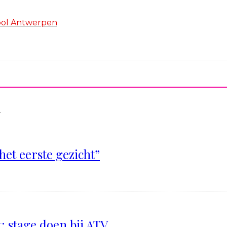
hool Antwerpen
n
het eerste gezicht”
: stage doen bij ATV